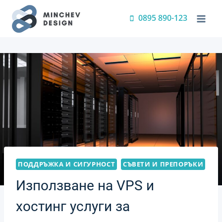
Преминете
0895 890-123
към
съдържанието
ПОДДРЪЖКА И СИГУРНОСТ
СЪВЕТИ И ПРЕПОРЪКИ
Използване на VPS и
хостинг услуги за