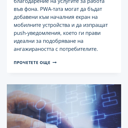
благодарение на услугите за работа
във фона. PWA-тата могат да бъдат
добавени към началния екран на
мобилните устройства и да изпращат
push-уведомления, което ги прави
идеални за подобряване на
ангажираността с потребителите.
СЪЗДАВАНЕ
ПРОЧЕТЕТЕ ОЩЕ
НА
PWA
(PROGRESSIVE
WEB
APPS)
С
ПОМОЩТА
НА
WORDPRESS