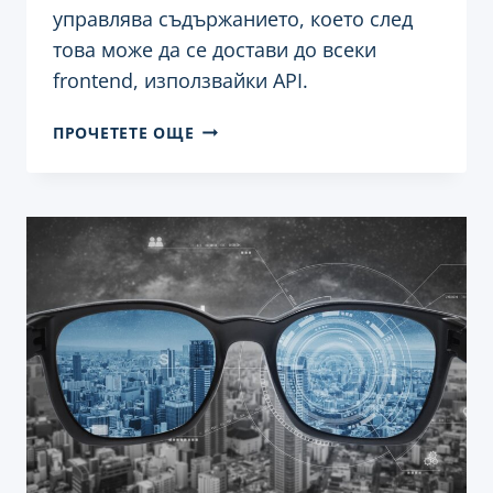
управлява съдържанието, което след
това може да се достави до всеки
frontend, използвайки API.
ГЪВКАВОСТ
ПРОЧЕТЕТЕ ОЩЕ
И
МАЩАБИРУЕМОСТ
С
HEADLESS
WORDPRESS:
КАКВО,
ЗАЩО
И
КАК