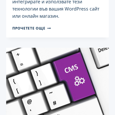
интегрирате и използвате тези
технологии във вашия WordPress сайт
или онлайн магазин.
ИЗПОЛЗВАНЕ
ПРОЧЕТЕТЕ ОЩЕ
НА
MACHINE
LEARNING
И
AI
ИНСТРУМЕНТИ
ВЪВ
ВАШИЯ
WORDPRESS
САЙТ