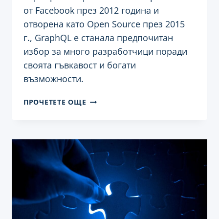
от Facebook през 2012 година и
отворена като Open Source през 2015
г., GraphQL е станала предпочитан
избор за много разработчици поради
своята гъвкавост и богати
възможности.
ИЗПОЛЗВАНЕ
ПРОЧЕТЕТЕ ОЩЕ
НА
GRAPHQL
С
WORDPRESS:
ВЪВЕДЕНИЕ
И
ПРИМЕРИ
ЗА
ПРИЛОЖЕНИЕ