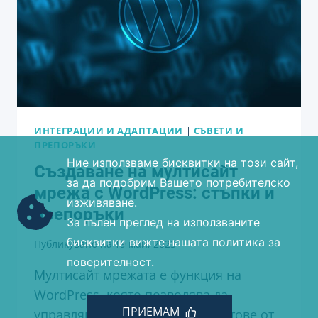
И
ПРЕДИЗВИКАТЕЛСТВА
ИНТЕГРАЦИИ И АДАПТАЦИИ
|
СЪВЕТИ И
ПРЕПОРЪКИ
Ние използваме бисквитки на този сайт,
Създаване на мултисайт
за да подобрим Вашето потребителско
мрежа с WordPress: стъпки и
изживяване.
препоръки
За пълен преглед на използваните
бисквитки вижте нашата политика за
Публикувано на
19 май, 2023
поверителност.
Мултисайт мрежата е функция на
WordPress, която позволява да
ПРИЕМАМ
управлявате множество уебсайтове от