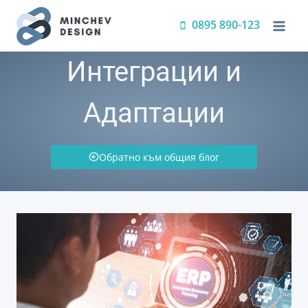
Преминете
0895 890-123
към
съдържанието
Интеграции и
Адаптации
Обратно към общия блог