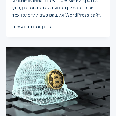
изживявания. Представяме ви кратък
увод в това как да интегрирате тези
технологии във вашия WordPress сайт.
КАК
ПРОЧЕТЕТЕ ОЩЕ
ДА
СЪЗДАДЕМ
ВИРТУАЛНА
РЕАЛНОСТ
(VR)
И
ДОПЪЛНЕНА
РЕАЛНОСТ
(AR)
ИЗЖИВЯВАНИЯ
С
WORDPRESS