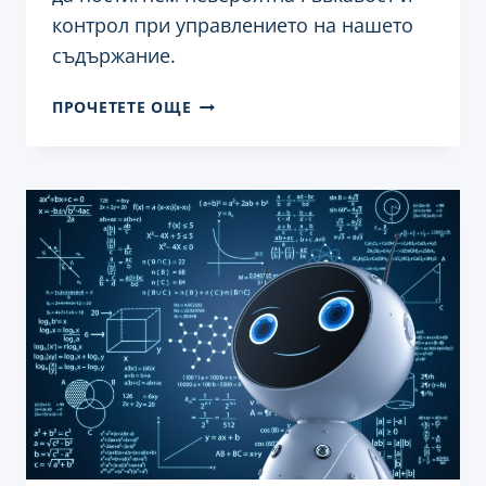
контрол при управлението на нашето
съдържание.
ИНТЕГРАЦИЯ
ПРОЧЕТЕТЕ ОЩЕ
НА
GRAPHQL
И
ACF
(ADVANCED
CUSTOM
FIELDS)
В
WORDPRESS