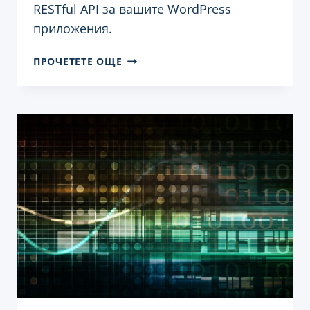
RESTful API за вашите WordPress
приложения.
ИЗПОЛЗВАНЕ
ПРОЧЕТЕТЕ ОЩЕ
НА
NODE.JS
И
EXPRESS.JS
ЗА
СЪЗДАВАНЕ
НА
RESTFUL
API
ЗА
ВАШИТЕ
WORDPRESS
ПРИЛОЖЕНИЯ