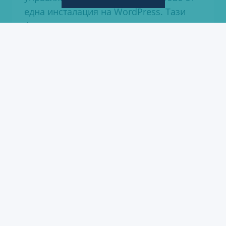
една инсталация на WordPress. Тази
функция е много полезна, ако имате
няколко уебсайта или блога и искате да
ги управлявате ефективно и лесно. В
тази статия ще разгледаме стъпките и
препоръките за създаване на
мултисайт мрежа с WordPress.
СЪЗДАВАНЕ
ПРОЧЕТЕТЕ ОЩЕ
НА
МУЛТИСАЙТ
МРЕЖА
С
WORDPRESS:
СТЪПКИ
И
ПРЕПОРЪКИ