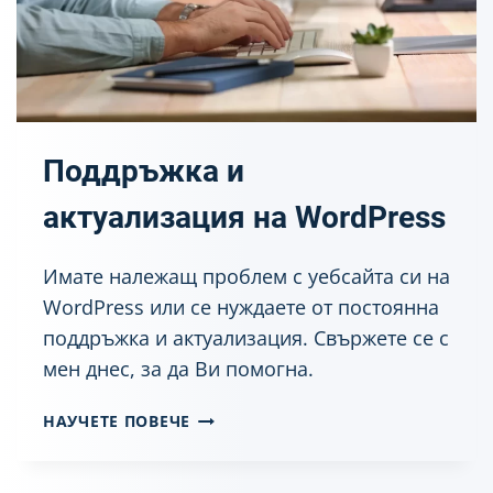
Н
А
С
К
О
Р
О
Поддръжка и
С
Т
актуализация на WordPress
Т
А
Имате належащ проблем с уебсайта си на
Н
WordPress или се нуждаете от постоянна
А
W
поддръжка и актуализация. Свържете се с
O
мен днес, за да Ви помогна.
R
D
П
НАУЧЕТЕ ПОВЕЧЕ
P
О
R
Д
E
Д