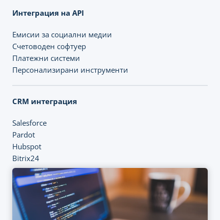
Интеграция на API
Емисии за социални медии
Счетоводен софтуер
Платежни системи
Персонализирани инструменти
CRM интеграция
Salesforce
Pardot
Hubspot
Bitrix24
Скорост на зареждане на уебсайта
Средно 2 секунди