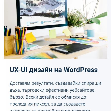
UX-UI дизайн на WordPress
Доставям резултати, създавайки спиращи
дъха, търговски ефективни уебсайтове,
бързо. Всеки детайл се обмисля до
последния пиксел, за да създадете
изживяване, което Вие и по-важното,