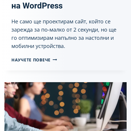
E
на WordPress
S
S
Не само ще проектирам сайт, който се
зарежда за по-малко от 2 секунди, но ще
го оптимизирам напълно за настолни и
мобилни устройства.
О
НАУЧЕТЕ ПОВЕЧЕ
П
Т
И
М
И
З
А
Ц
И
Я