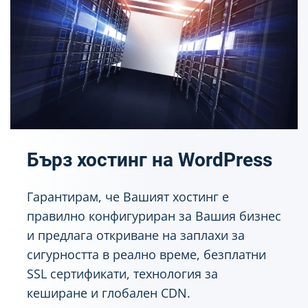
А
Н
Е
Н
А
W
O
O
C
O
Бърз хостинг на WordPress
M
M
Гарантирам, че Вашият хостинг е
E
R
правилно конфигуриран за Вашия бизнес
C
и предлага откриване на заплахи за
E
сигурността в реално време, безплатни
SSL сертификати, технология за
кеширане и глобален CDN.