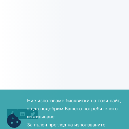
S
Р
S
Ъ
Ж
К
А
И
А
К
Т
У
А
Л
И
З
А
Ние използваме бисквитки на този сайт,
Ц
за да подобрим Вашето потребителско
И
изживяване.
Я
За пълен преглед на използваните
Н