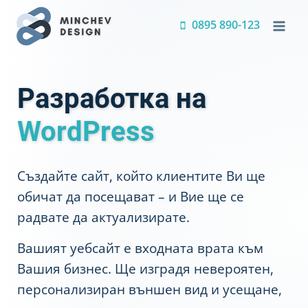
Преминете
0895 890-123
към
съдържанието
Разработка на
WordPress
Създайте сайт, който клиентите Ви ще
обичат да посещават – и Вие ще се
радвате да актуализирате.
Вашият уебсайт е входната врата към
Вашия бизнес. Ще изградя невероятен,
персонализиран външен вид и усещане,