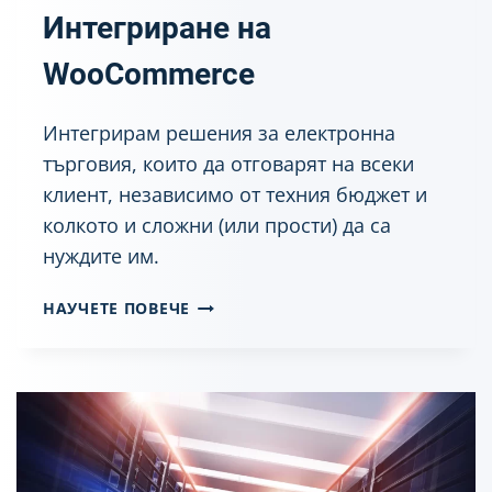
P
Интегриране на
R
E
WooCommerce
S
S
Интегрирам решения за електронна
търговия, които да отговарят на всеки
клиент, независимо от техния бюджет и
колкото и сложни (или прости) да са
нуждите им.
И
НАУЧЕТЕ ПОВЕЧЕ
Н
Т
Е
Г
Р
И
Р