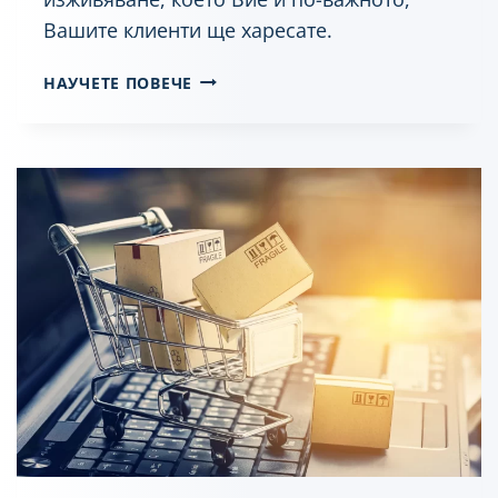
Вашите клиенти ще харесате.
U
НАУЧЕТЕ ПОВЕЧЕ
X
-
U
I
Д
И
З
А
Й
Н
Н
А
W
O
R
D